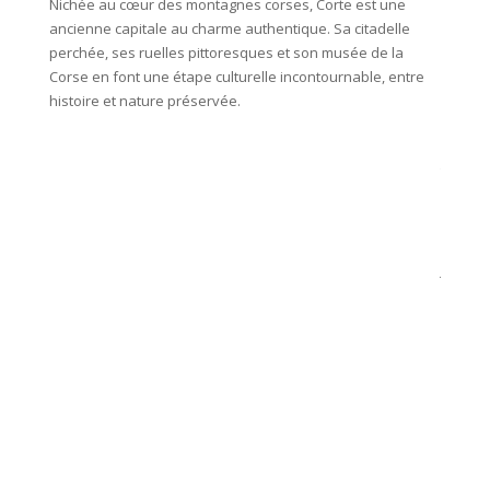
Nichée au cœur des montagnes corses, Corte est une
étape d
ancienne capitale au charme authentique. Sa citadelle
fera tr
perchée, ses ruelles pittoresques et son musée de la
de rejo
Corse en font une étape culturelle incontournable, entre
histoire et nature préservée.
Zicavo 
plusieu
préserv
Taravo 
en été p
charme 
des cha
jardins
Camera
sa casc
Nuit en
Distanc
80 km (
ou 100 
1320m)